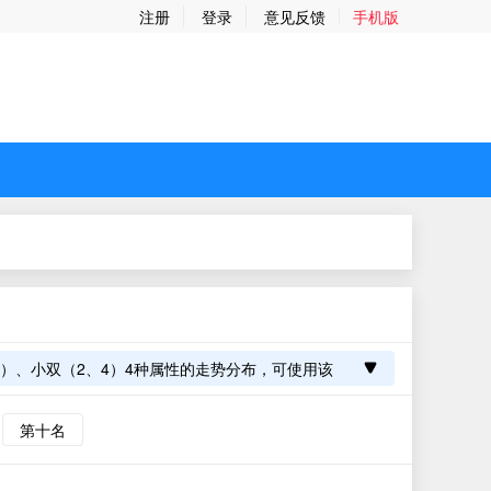
注册
登录
意见反馈
手机版
5）、小双（2、4）4种属性的走势分布，可使用该
第十名