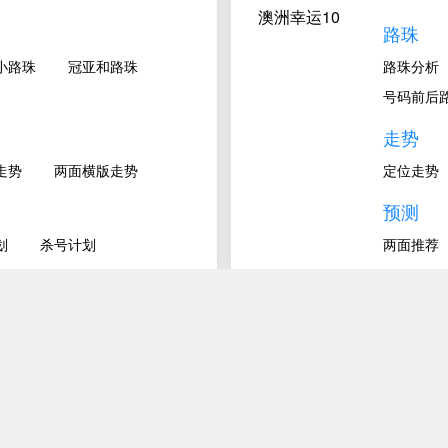
澳洲幸运10
路珠
小路珠
冠亚和路珠
路珠分析
号码前后
走势
走势
两面横版走势
定位走势
预测
划
杀号计划
两面推荐
日号码统计
冷热分析
双大小历史
龙虎统计