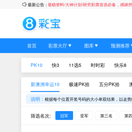
“彩宝”超清彩图/最稳资料/大神计划/研究彩票首选必备，感谢您的支持与
最新公告：
首页
彩票大厅
图库
预测推荐
PK10
快3
11选5
时时彩
快乐8
新澳洲幸运10
极速PK拾
五分PK拾
说明：
根据每个位置开奖号码的大小单双结果，以走势图
图表进一步缩小选号范围、精确定位号码或辅助
筛选名次:
冠军
亚军
第三名
第