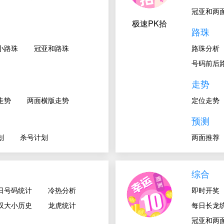
冠亚和两
极速PK拾
路珠
小路珠
冠亚和路珠
路珠分析
号码前后
走势
走势
两面横版走势
定位走势
预测
划
杀号计划
两面推荐
综合
日号码统计
冷热分析
即时开奖
双大小历史
龙虎统计
每日长龙
冠亚和两